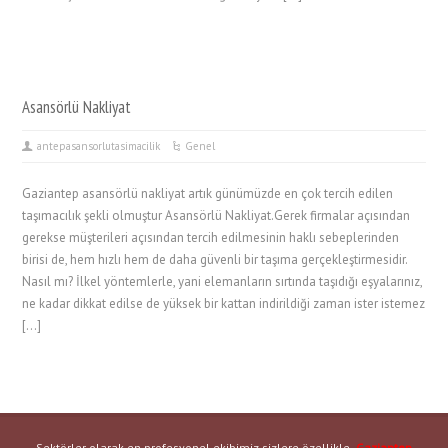
Asansörlü Nakliyat
antepasansorlutasimacilik
Genel
Gaziantep asansörlü nakliyat artık günümüzde en çok tercih edilen
taşımacılık şekli olmuştur Asansörlü Nakliyat.Gerek firmalar açısından
gerekse müşterileri açısından tercih edilmesinin haklı sebeplerinden
birisi de, hem hızlı hem de daha güvenli bir taşıma gerçekleştirmesidir.
Nasıl mı? İlkel yöntemlerle, yani elemanların sırtında taşıdığı eşyalarınız,
ne kadar dikkat edilse de yüksek bir kattan indirildiği zaman ister istemez
[…]
Sektörler olarak en profesyonel ekibimiz sizlere özellikle,
Gaziantep