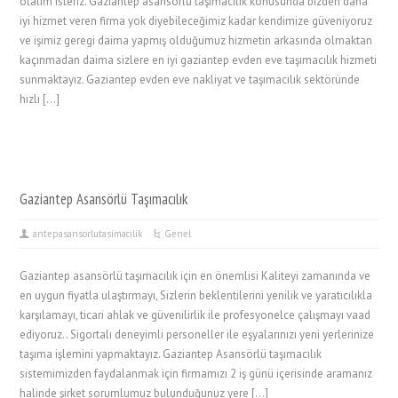
olalım isteriz. Gaziantep asansörlü taşımacılık konusunda bizden daha
iyi hizmet veren firma yok diyebileceğimiz kadar kendimize güveniyoruz
ve işimiz geregi daima yapmış olduğumuz hizmetin arkasında olmaktan
kaçınmadan daima sizlere en iyi gaziantep evden eve taşımacılık hizmeti
sunmaktayız. Gaziantep evden eve nakliyat ve taşımacılık sektöründe
hızlı […]
Gaziantep Asansörlü Taşımacılık
antepasansorlutasimacilik
Genel
Gaziantep asansörlü taşımacılık için en önemlisi Kaliteyi zamanında ve
en uygun fiyatla ulaştırmayı, Sizlerin beklentilerini yenilik ve yaratıcılıkla
karşılamayı, ticari ahlak ve güvenilirlik ile profesyonelce çalışmayı vaad
ediyoruz.. Sigortalı deneyimli personeller ile eşyalarınızı yeni yerlerinize
taşıma işlemini yapmaktayız. Gaziantep Asansörlü taşımacılık
sistemimizden faydalanmak için firmamızı 2 iş günü içerisinde aramanız
halinde şirket sorumlumuz bulunduğunuz yere […]