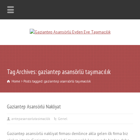
Tag Archives: gaziantep asansörlü taşımacılık
Home
Posts tagged: gaziantep asansörlü taşımacılık
Gaziantep Asansörlü Nakliyat
antepasansorlutasimacilik
Genel
Gaziantep asansörlü nakliyat firması denilince akla gelen ilk firma biz